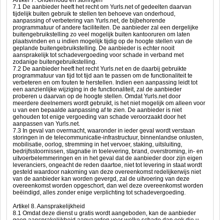
Artikel 7. Onderhoud en storingen
7.1 De aanbieder heeft het recht om Yurls.net of gedeelten daarvan
tijdelijk buiten gebruik te stellen ten behoeve van onderhoud,
aanpassing of verbetering van Yurls.net, de bijbehorende
programmatuur of andere faciliteiten. De aanbieder zal een dergelijke
buitengebruikstelling zo veel mogelijk buiten kantooruren om laten
plaatsvinden en u indien mogelijk tijdig op de hoogte stellen van de
geplande buitengebruikstelling. De aanbieder is echter nooit
aansprakelijk tot schadevergoeding voor schade in verband met
zodanige buitengebruikstelling.
7.2 De aanbieder heeft het recht Yurls.net en de daarbij gebruikte
programmatuur van tijd tot tijd aan te passen om de functionaliteit te
verbeteren en om fouten te herstellen. Indien een aanpassing leidt tot
een aanzienlijke wijziging in de functionaliteit, zal de aanbieder
proberen u daarvan op de hoogte stellen. Omdat Yurls.net door
meerdere deelnemers wordt gebruikt, is het niet mogelijk om alleen voor
u van een bepaalde aanpassing af te zien. De aanbieder is niet
gehouden tot enige vergoeding van schade veroorzaakt door het
aanpassen van Yurls.net.
7.3 In geval van overmacht, waaronder in ieder geval wordt verstaan
storingen in de telecommunicatie-infrastructuur, binnenlandse onlusten,
mobilisatie, oorlog, stremming in het vervoer, staking, uitsluiting,
bedrijfsstoornissen, stagnatie in toelevering, brand, overstroming, in- en
uitvoerbelemmeringen en in het geval dat de aanbieder door zijn eigen
leveranciers, ongeacht de reden daartoe, niet tot levering in staat wordt
gesteld waardoor nakoming van deze overeenkomst redelijkerwijs niet
van de aanbieder kan worden gevergd, zal de uitvoering van deze
overeenkomst worden opgeschort, dan wel deze overeenkomst worden
beëindigd, alles zonder enige verplichting tot schadevergoeding.
Artikel 8. Aansprakelijkheid
8.1 Omdat deze dienst u gratis wordt aangeboden, kan de aanbieder