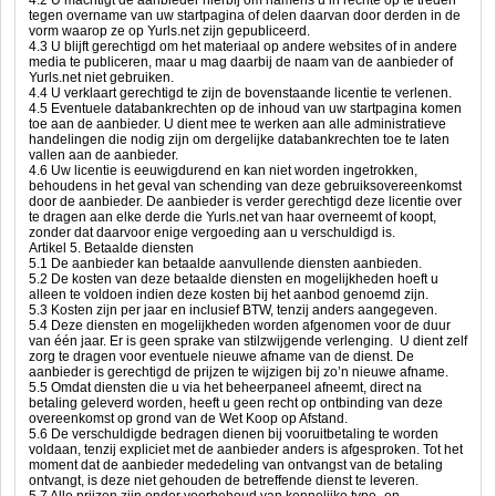
4.2 U machtigt de aanbieder hierbij om namens u in rechte op te treden
tegen overname van uw startpagina of delen daarvan door derden in de
vorm waarop ze op Yurls.net zijn gepubliceerd.
4.3 U blijft gerechtigd om het materiaal op andere websites of in andere
media te publiceren, maar u mag daarbij de naam van de aanbieder of
Yurls.net niet gebruiken.
4.4 U verklaart gerechtigd te zijn de bovenstaande licentie te verlenen.
4.5 Eventuele databankrechten op de inhoud van uw startpagina komen
toe aan de aanbieder. U dient mee te werken aan alle administratieve
handelingen die nodig zijn om dergelijke databankrechten toe te laten
vallen aan de aanbieder.
4.6 Uw licentie is eeuwigdurend en kan niet worden ingetrokken,
behoudens in het geval van schending van deze gebruiksovereenkomst
door de aanbieder. De aanbieder is verder gerechtigd deze licentie over
te dragen aan elke derde die Yurls.net van haar overneemt of koopt,
zonder dat daarvoor enige vergoeding aan u verschuldigd is.
Artikel 5. Betaalde diensten
5.1 De aanbieder kan betaalde aanvullende diensten aanbieden.
5.2 De kosten van deze betaalde diensten en mogelijkheden hoeft u
alleen te voldoen indien deze kosten bij het aanbod genoemd zijn.
5.3 Kosten zijn per jaar en inclusief BTW, tenzij anders aangegeven.
5.4 Deze diensten en mogelijkheden worden afgenomen voor de duur
van één jaar. Er is geen sprake van stilzwijgende verlenging. U dient zelf
zorg te dragen voor eventuele nieuwe afname van de dienst. De
aanbieder is gerechtigd de prijzen te wijzigen bij zo’n nieuwe afname.
5.5 Omdat diensten die u via het beheerpaneel afneemt, direct na
betaling geleverd worden, heeft u geen recht op ontbinding van deze
overeenkomst op grond van de Wet Koop op Afstand.
5.6 De verschuldigde bedragen dienen bij vooruitbetaling te worden
voldaan, tenzij expliciet met de aanbieder anders is afgesproken. Tot het
moment dat de aanbieder mededeling van ontvangst van de betaling
ontvangt, is deze niet gehouden de betreffende dienst te leveren.