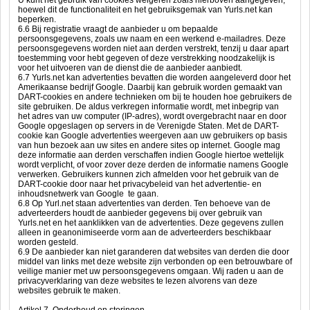
U kunt het gebruik van cookies weigeren zoals hierboven aangegeven,
hoewel dit de functionaliteit en het gebruiksgemak van Yurls.net kan
beperken.
6.6 Bij registratie vraagt de aanbieder u om bepaalde
persoonsgegevens, zoals uw naam en een werkend e-mailadres. Deze
persoonsgegevens worden niet aan derden verstrekt, tenzij u daar apart
toestemming voor hebt gegeven of deze verstrekking noodzakelijk is
voor het uitvoeren van de dienst die de aanbieder aanbiedt.
6.7 Yurls.net kan advertenties bevatten die worden aangeleverd door het
Amerikaanse bedrijf Google. Daarbij kan gebruik worden gemaakt van
DART-cookies en andere technieken om bij te houden hoe gebruikers de
site gebruiken. De aldus verkregen informatie wordt, met inbegrip van
het adres van uw computer (IP-adres), wordt overgebracht naar en door
Google opgeslagen op servers in de Verenigde Staten. Met de DART-
cookie kan Google advertenties weergeven aan uw gebruikers op basis
van hun bezoek aan uw sites en andere sites op internet. Google mag
deze informatie aan derden verschaffen indien Google hiertoe wettelijk
wordt verplicht, of voor zover deze derden de informatie namens Google
verwerken. Gebruikers kunnen zich afmelden voor het gebruik van de
DART-cookie door naar het privacybeleid van het advertentie- en
inhoudsnetwerk van Google te gaan.
6.8 Op Yurl.net staan advertenties van derden. Ten behoeve van de
adverteerders houdt de aanbieder gegevens bij over gebruik van
Yurls.net en het aanklikken van de advertenties. Deze gegevens zullen
alleen in geanonimiseerde vorm aan de adverteerders beschikbaar
worden gesteld.
6.9 De aanbieder kan niet garanderen dat websites van derden die door
middel van links met deze website zijn verbonden op een betrouwbare of
veilige manier met uw persoonsgegevens omgaan. Wij raden u aan de
privacyverklaring van deze websites te lezen alvorens van deze
websites gebruik te maken.