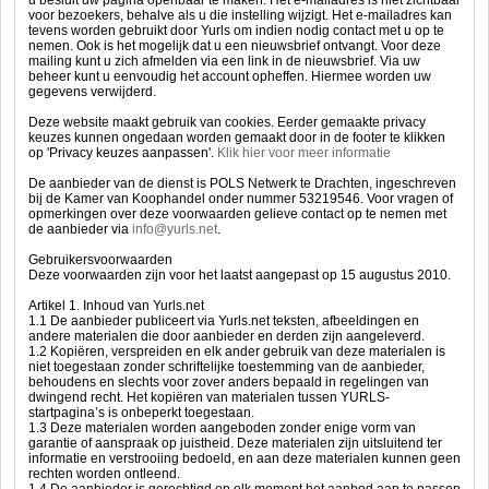
u besluit uw pagina openbaar te maken. Het e-mailadres is niet zichtbaar
voor bezoekers, behalve als u die instelling wijzigt. Het e-mailadres kan
tevens worden gebruikt door Yurls om indien nodig contact met u op te
nemen. Ook is het mogelijk dat u een nieuwsbrief ontvangt. Voor deze
mailing kunt u zich afmelden via een link in de nieuwsbrief. Via uw
beheer kunt u eenvoudig het account opheffen. Hiermee worden uw
gegevens verwijderd.
Deze website maakt gebruik van cookies. Eerder gemaakte privacy
keuzes kunnen ongedaan worden gemaakt door in de footer te klikken
op 'Privacy keuzes aanpassen'.
Klik hier voor meer informatie
De aanbieder van de dienst is POLS Netwerk te Drachten, ingeschreven
bij de Kamer van Koophandel onder nummer 53219546. Voor vragen of
opmerkingen over deze voorwaarden gelieve contact op te nemen met
de aanbieder via
info@yurls.net
.
Gebruikersvoorwaarden
Deze voorwaarden zijn voor het laatst aangepast op 15 augustus 2010.
Artikel 1. Inhoud van Yurls.net
1.1 De aanbieder publiceert via Yurls.net teksten, afbeeldingen en
andere materialen die door aanbieder en derden zijn aangeleverd.
1.2 Kopiëren, verspreiden en elk ander gebruik van deze materialen is
niet toegestaan zonder schriftelijke toestemming van de aanbieder,
behoudens en slechts voor zover anders bepaald in regelingen van
dwingend recht. Het kopiëren van materialen tussen YURLS-
startpagina’s is onbeperkt toegestaan.
1.3 Deze materialen worden aangeboden zonder enige vorm van
garantie of aanspraak op juistheid. Deze materialen zijn uitsluitend ter
informatie en verstrooiing bedoeld, en aan deze materialen kunnen geen
rechten worden ontleend.