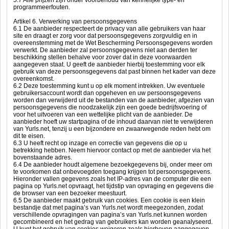
5.7 Alle prijzen zijn onder voorbehoud van kennelijke type- en
programmeerfouten.
Artikel 6. Verwerking van persoonsgegevens
6.1 De aanbieder respecteert de privacy van alle gebruikers van haar
site en draagt er zorg voor dat persoonsgegevens zorgvuldig en in
overeenstemming met de Wet Bescherming Persoonsgegevens worden
verwerkt. De aanbieder zal persoonsgegevens niet aan derden ter
beschikking stellen behalve voor zover dat in deze voorwaarden
aangegeven staat. U geeft de aanbieder hierbij toestemming voor elk
gebruik van deze persoonsgegevens dat past binnen het kader van deze
overeenkomst.
6.2 Deze toestemming kunt u op elk moment intrekken. Uw eventuele
gebruikersaccount wordt dan opgeheven en uw persoonsgegevens
worden dan verwijderd uit de bestanden van de aanbieder, afgezien van
persoonsgegevens die noodzakelijk zijn een goede bedrijfsvoering of
voor het uitvoeren van een wettelijke plicht van de aanbieder. De
aanbieder hoeft uw startpagina of de inhoud daarvan niet te verwijderen
van Yurls.net, tenzij u een bijzondere en zwaarwegende reden hebt om
dit te eisen.
6.3 U heeft recht op inzage en correctie van gegevens die op u
betrekking hebben. Neem hiervoor contact op met de aanbieder via het
bovenstaande adres.
6.4 De aanbieder houdt algemene bezoekgegevens bij, onder meer om
te voorkomen dat onbevoegden toegang krijgen tot persoonsgegevens.
Hieronder vallen gegevens zoals het IP-adres van de computer die een
pagina op Yurls.net opvraagt, het tijdstip van opvraging en gegevens die
de browser van een bezoeker meestuurt.
6.5 De aanbieder maakt gebruik van cookies. Een cookie is een klein
bestandje dat met pagina’s van Yurls.net wordt meegezonden, zodat
verschillende opvragingen van pagina’s van Yurls.net kunnen worden
gecombineerd en het gedrag van gebruikers kan worden geanalyseerd.