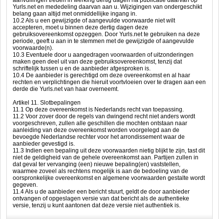
aanvullingen treden in werking dertig dagen na publicatie daarvan op
Yurls.net en mededeling daarvan aan u. Wijzigingen van ondergeschikt
belang gaan altijd met onmiddellijke ingang in.
10.2 Als u een gewijzigde of aangevulde voorwaarde niet wilt
accepteren, moet u binnen deze dertig dagen deze
gebruiksovereenkomst opzeggen. Door Yurls.net te gebruiken na deze
periode, geeft u aan in te stemmen met de gewijzigde of aangevulde
voorwaarde(n).
10.3 Eventuele door u aangedragen voorwaarden of uitzonderingen
maken geen deel uit van deze gebruiksovereenkomst, tenzij dat
schriftelijk tussen u en de aanbieder afgesproken is.
10.4 De aanbieder is gerechtigd om deze overeenkomst en al haar
rechten en verplichtingen die hieruit voortvloeien over te dragen aan een
derde die Yurls.net van haar overneemt.
Artikel 11. Slotbepalingen
11.1 Op deze overeenkomst is Nederlands recht van toepassing.
11.2 Voor zover door de regels van dwingend recht niet anders wordt
voorgeschreven, zullen alle geschillen die mochten ontstaan naar
aanleiding van deze overeenkomst worden voorgelegd aan de
bevoegde Nederlandse rechter voor het arrondissement waar de
aanbieder gevestigd is.
11.3 Indien een bepaling uit deze voorwaarden nietig blijkt te zijn, tast dit
niet de geldigheid van de gehele overeenkomst aan. Partijen zullen in
dat geval ter vervanging (een) nieuwe bepaling(en) vaststellen,
waarmee zoveel als rechtens mogelijk is aan de bedoeling van de
oorspronkelijke overeenkomst en algemene voorwaarden gestalte wordt
gegeven.
11.4 Als u de aanbieder een bericht stuurt, geldt de door aanbieder
ontvangen of opgeslagen versie van dat bericht als de authentieke
versie, tenzij u kunt aantonen dat deze versie niet authentiek is.