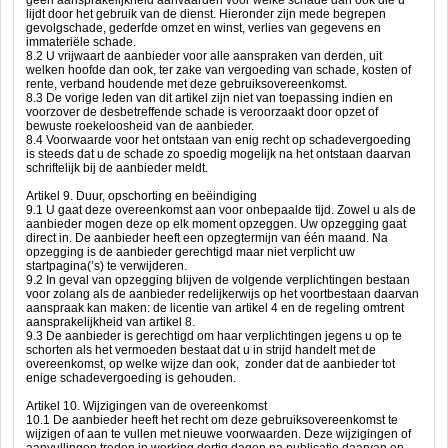
geen aansprakelijkheid aanvaarden voor welke schade dan ook die u
lijdt door het gebruik van de dienst. Hieronder zijn mede begrepen
gevolgschade, gederfde omzet en winst, verlies van gegevens en
immateriële schade.
8.2 U vrijwaart de aanbieder voor alle aanspraken van derden, uit
welken hoofde dan ook, ter zake van vergoeding van schade, kosten of
rente, verband houdende met deze gebruiksovereenkomst.
8.3 De vorige leden van dit artikel zijn niet van toepassing indien en
voorzover de desbetreffende schade is veroorzaakt door opzet of
bewuste roekeloosheid van de aanbieder.
8.4 Voorwaarde voor het ontstaan van enig recht op schadevergoeding
is steeds dat u de schade zo spoedig mogelijk na het ontstaan daarvan
schriftelijk bij de aanbieder meldt.
Artikel 9. Duur, opschorting en beëindiging
9.1 U gaat deze overeenkomst aan voor onbepaalde tijd. Zowel u als de
aanbieder mogen deze op elk moment opzeggen. Uw opzegging gaat
direct in. De aanbieder heeft een opzegtermijn van één maand. Na
opzegging is de aanbieder gerechtigd maar niet verplicht uw
startpagina(’s) te verwijderen.
9.2 In geval van opzegging blijven de volgende verplichtingen bestaan
voor zolang als de aanbieder redelijkerwijs op het voortbestaan daarvan
aanspraak kan maken: de licentie van artikel 4 en de regeling omtrent
aansprakelijkheid van artikel 8.
9.3 De aanbieder is gerechtigd om haar verplichtingen jegens u op te
schorten als het vermoeden bestaat dat u in strijd handelt met de
overeenkomst, op welke wijze dan ook, zonder dat de aanbieder tot
enige schadevergoeding is gehouden.
Artikel 10. Wijzigingen van de overeenkomst
10.1 De aanbieder heeft het recht om deze gebruiksovereenkomst te
wijzigen of aan te vullen met nieuwe voorwaarden. Deze wijzigingen of