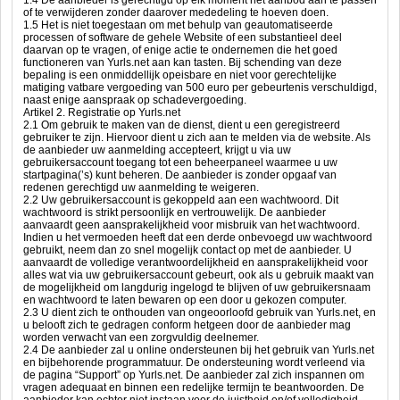
1.4 De aanbieder is gerechtigd op elk moment het aanbod aan te passen
of te verwijderen zonder daarover mededeling te hoeven doen.
1.5 Het is niet toegestaan om met behulp van geautomatiseerde
processen of software de gehele Website of een substantieel deel
daarvan op te vragen, of enige actie te ondernemen die het goed
functioneren van Yurls.net aan kan tasten. Bij schending van deze
bepaling is een onmiddellijk opeisbare en niet voor gerechtelijke
matiging vatbare vergoeding van 500 euro per gebeurtenis verschuldigd,
naast enige aanspraak op schadevergoeding.
Artikel 2. Registratie op Yurls.net
2.1 Om gebruik te maken van de dienst, dient u een geregistreerd
gebruiker te zijn. Hiervoor dient u zich aan te melden via de website. Als
de aanbieder uw aanmelding accepteert, krijgt u via uw
gebruikersaccount toegang tot een beheerpaneel waarmee u uw
startpagina(’s) kunt beheren. De aanbieder is zonder opgaaf van
redenen gerechtigd uw aanmelding te weigeren.
2.2 Uw gebruikersaccount is gekoppeld aan een wachtwoord. Dit
wachtwoord is strikt persoonlijk en vertrouwelijk. De aanbieder
aanvaardt geen aansprakelijkheid voor misbruik van het wachtwoord.
Indien u het vermoeden heeft dat een derde onbevoegd uw wachtwoord
gebruikt, neem dan zo snel mogelijk contact op met de aanbieder. U
aanvaardt de volledige verantwoordelijkheid en aansprakelijkheid voor
alles wat via uw gebruikersaccount gebeurt, ook als u gebruik maakt van
de mogelijkheid om langdurig ingelogd te blijven of uw gebruikersnaam
en wachtwoord te laten bewaren op een door u gekozen computer.
2.3 U dient zich te onthouden van ongeoorloofd gebruik van Yurls.net, en
u belooft zich te gedragen conform hetgeen door de aanbieder mag
worden verwacht van een zorgvuldig deelnemer.
2.4 De aanbieder zal u online ondersteunen bij het gebruik van Yurls.net
en bijbehorende programmatuur. De ondersteuning wordt verleend via
de pagina “Support” op Yurls.net. De aanbieder zal zich inspannen om
vragen adequaat en binnen een redelijke termijn te beantwoorden. De