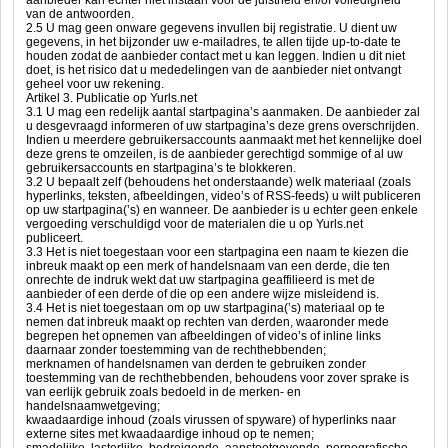
aanbieder kan echter niet instaan voor de juistheid en/of volledigheid
van de antwoorden.
2.5 U mag geen onware gegevens invullen bij registratie. U dient uw
gegevens, in het bijzonder uw e-mailadres, te allen tijde up-to-date te
houden zodat de aanbieder contact met u kan leggen. Indien u dit niet
doet, is het risico dat u mededelingen van de aanbieder niet ontvangt
geheel voor uw rekening.
Artikel 3. Publicatie op Yurls.net
3.1 U mag een redelijk aantal startpagina’s aanmaken. De aanbieder zal
u desgevraagd informeren of uw startpagina’s deze grens overschrijden.
Indien u meerdere gebruikersaccounts aanmaakt met het kennelijke doel
deze grens te omzeilen, is de aanbieder gerechtigd sommige of al uw
gebruikersaccounts en startpagina’s te blokkeren.
3.2 U bepaalt zelf (behoudens het onderstaande) welk materiaal (zoals
hyperlinks, teksten, afbeeldingen, video’s of RSS-feeds) u wilt publiceren
op uw startpagina(’s) en wanneer. De aanbieder is u echter geen enkele
vergoeding verschuldigd voor de materialen die u op Yurls.net
publiceert.
3.3 Het is niet toegestaan voor een startpagina een naam te kiezen die
inbreuk maakt op een merk of handelsnaam van een derde, die ten
onrechte de indruk wekt dat uw startpagina geaffilieerd is met de
aanbieder of een derde of die op een andere wijze misleidend is.
3.4 Het is niet toegestaan om op uw startpagina(’s) materiaal op te
nemen dat inbreuk maakt op rechten van derden, waaronder mede
begrepen het opnemen van afbeeldingen of video’s of inline links
daarnaar zonder toestemming van de rechthebbenden;
merknamen of handelsnamen van derden te gebruiken zonder
toestemming van de rechthebbenden, behoudens voor zover sprake is
van eerlijk gebruik zoals bedoeld in de merken- en
handelsnaamwetgeving;
kwaadaardige inhoud (zoals virussen of spyware) of hyperlinks naar
externe sites met kwaadaardige inhoud op te nemen;