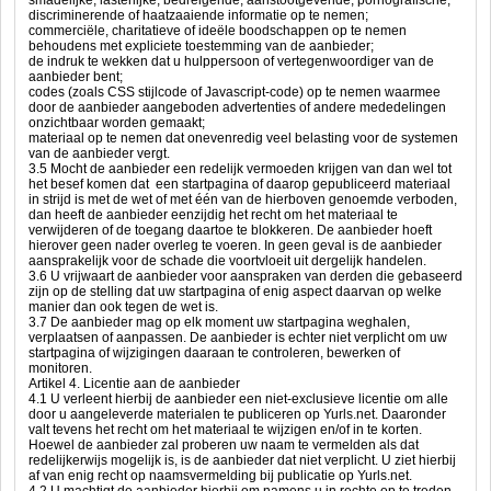
smadelijke, lasterlijke, bedreigende, aanstootgevende, pornografische,
discriminerende of haatzaaiende informatie op te nemen;
commerciële, charitatieve of ideële boodschappen op te nemen
behoudens met expliciete toestemming van de aanbieder;
de indruk te wekken dat u hulppersoon of vertegenwoordiger van de
aanbieder bent;
codes (zoals CSS stijlcode of Javascript-code) op te nemen waarmee
door de aanbieder aangeboden advertenties of andere mededelingen
onzichtbaar worden gemaakt;
materiaal op te nemen dat onevenredig veel belasting voor de systemen
van de aanbieder vergt.
3.5 Mocht de aanbieder een redelijk vermoeden krijgen van dan wel tot
het besef komen dat een startpagina of daarop gepubliceerd materiaal
in strijd is met de wet of met één van de hierboven genoemde verboden,
dan heeft de aanbieder eenzijdig het recht om het materiaal te
verwijderen of de toegang daartoe te blokkeren. De aanbieder hoeft
hierover geen nader overleg te voeren. In geen geval is de aanbieder
aansprakelijk voor de schade die voortvloeit uit dergelijk handelen.
3.6 U vrijwaart de aanbieder voor aanspraken van derden die gebaseerd
zijn op de stelling dat uw startpagina of enig aspect daarvan op welke
manier dan ook tegen de wet is.
3.7 De aanbieder mag op elk moment uw startpagina weghalen,
verplaatsen of aanpassen. De aanbieder is echter niet verplicht om uw
startpagina of wijzigingen daaraan te controleren, bewerken of
monitoren.
Artikel 4. Licentie aan de aanbieder
4.1 U verleent hierbij de aanbieder een niet-exclusieve licentie om alle
door u aangeleverde materialen te publiceren op Yurls.net. Daaronder
valt tevens het recht om het materiaal te wijzigen en/of in te korten.
Hoewel de aanbieder zal proberen uw naam te vermelden als dat
redelijkerwijs mogelijk is, is de aanbieder dat niet verplicht. U ziet hierbij
af van enig recht op naamsvermelding bij publicatie op Yurls.net.